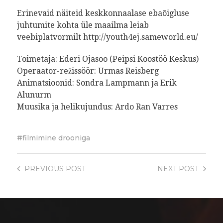
Erinevaid näiteid keskkonnaalase ebaõigluse
juhtumite kohta üle maailma leiab
veebiplatvormilt http://youth4ej.sameworld.eu/
Toimetaja: Ederi Ojasoo (Peipsi Koostöö Keskus)
Operaator-režissöör: Urmas Reisberg
Animatsioonid: Sondra Lampmann ja Erik
Alunurm
Muusika ja helikujundus: Ardo Ran Varres
filmimine drooniga
PREVIOUS
POST
NEXT
POST